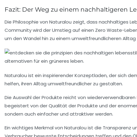
Fazit: Der Weg zu einem nachhaltigeren L
Die Philosophie von
Naturalou
zeigt, dass nachhaltiges Lebe
Community wird der Umstieg auf einen
Zero Waste
-Leben
um den Wandel hin zu einem umweltfreundlicheren Alltag 
Naturalou ist ein inspirierender
Konzeptladen
, der sich d
helfen, ihren Alltag umweltfreundlicher zu gestalten.
Die Auswahl der Produkte reicht von
wiederverwendbaren
begeistert von der Qualität der Produkte und der enormen V
sondern auch einfacher und attraktiver werden.
Ein wichtiges Merkmal von Naturalou ist die
Transparenz
un
Verbraucher bewusste Entscheidungen treffen und den
Ö