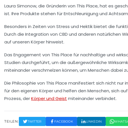
Laura Simonow
, die Gründerin von This Place, hat es ges
ist. Ihre Produkte stehen für
Entschleunigung
und
Achtsam
Besonders in Zeiten von Stress und Hektik bietet die funk
Durch die
Integration von CBD
und anderen natürlichen Wir
auf unseren Körper hinweist.
Das Engagement von This Place für
nachhaltige
und
wirks
Studien durchgeführt, um die außergewöhnliche Wirksamkeit
miteinander verschmelzen können, um Menschen dabei zu 
Die Philosophie von This Place manifestiert sich nicht nur
für den eigenen Körper und helfen den Menschen, sich auf
Prozess, der
Körper und Geist
miteinander verbindet.
TEILEN:
TWITTER
FACEBOOK
LINKEDIN
WHATS