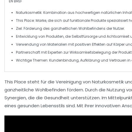
EN BREF
Naturkosmetik
: Kombination aus
hochwertigen natürlichen Inhal
This Place
: Marke, die sich auf
funktionale Produkte
spezialisiert h
Ziel: Förderung des
ganzheitlichen Wohlbefindens
der Nutzer.
Entwicklung von Produkten, die
Selbstfürsorge
und
Achtsamkeit
u
Verwendung von Materialien mit
positiven Effekten
auf Körper und
Partnerschaft mit Experten zur
Wirksamkeitsbelegung
der Produkt
Wichtige Themen:
Kundenbindung
, Aufklärung und
Vertrauen
in
This Place
steht für die
Vereinigung von Naturkosmetik un
ganzheitliche Wohlbefinden
fördern. Durch die Nutzung v
Synergien, die die
Gesundheit
unterstützen. Im Mittelpunkt
eines gesunden Lebensstils sind. Mit ihrer innovativen Ans