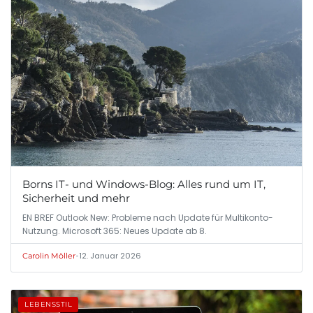
Borns IT- und Windows-Blog: Alles rund um IT,
Sicherheit und mehr
EN BREF Outlook New: Probleme nach Update für Multikonto-
Nutzung. Microsoft 365: Neues Update ab 8.
•
12. Januar 2026
Carolin Möller
LEBENSSTIL