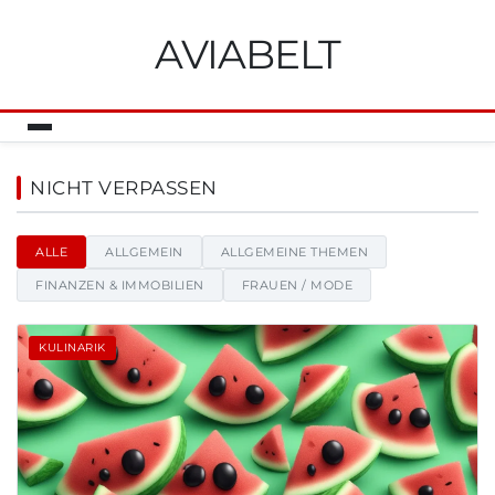
AVIABELT
Aviabelt - Nachrichten, Tipps 
NICHT VERPASSEN
ALLE
ALLGEMEIN
ALLGEMEINE THEMEN
FINANZEN & IMMOBILIEN
FRAUEN / MODE
KULINARIK