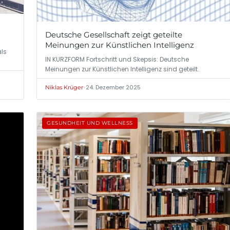
Deutsche Gesellschaft zeigt geteilte
Meinungen zur Künstlichen Intelligenz
als
IN KURZFORM Fortschritt und Skepsis: Deutsche
Meinungen zur Künstlichen Intelligenz sind geteilt.
•
24. Dezember 2025
Niklas Krüger
GESUNDHEIT UND WELLNESS