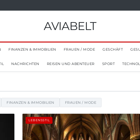
AVIABELT
N
FINANZEN & IMMOBILIEN
FRAUEN / MODE
GESCHÄFT
GES
IL
NACHRICHTEN
REISEN UND ABENTEUER
SPORT
TECHNOL
 Tipps und Einblicke
FINANZEN & IMMOBILIEN
FRAUEN / MODE
LEBENSSTIL