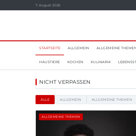
7. August 2026
STARTSEITE
ALLGEMEIN
ALLGEMEINE THEME
HAUSTIERE
KOCHEN
KULINARIK
LEBENSST
Aviabelt - Nachrichten,
NICHT VERPASSEN
ALLE
ALLGEMEIN
ALLGEMEINE THEMEN
ALLGEMEINE THEMEN