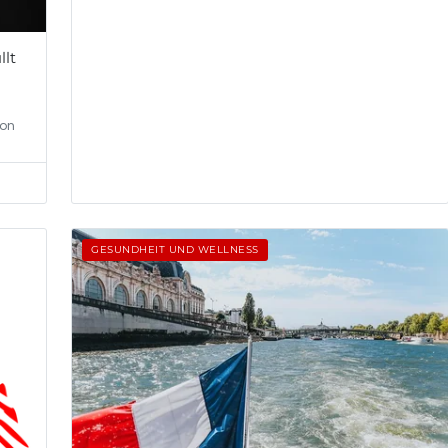
llt
von
GESUNDHEIT UND WELLNESS