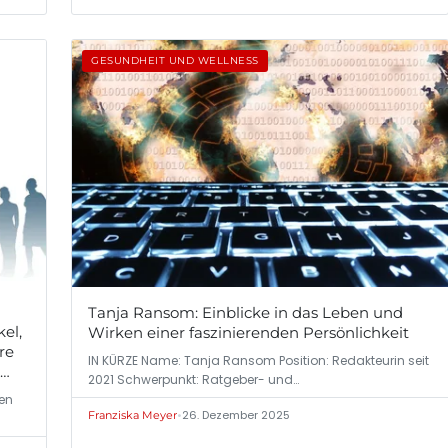
GESUNDHEIT UND WELLNESS
Tanja Ransom: Einblicke in das Leben und
kel,
Wirken einer faszinierenden Persönlichkeit
re
IN KÜRZE Name: Tanja Ransom Position: Redakteurin seit
2021 Schwerpunkt: Ratgeber- und…
de.
gen
•
26. Dezember 2025
Franziska Meyer