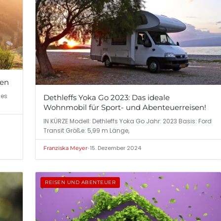
pen
ies
Dethleffs Yoka Go 2023: Das ideale
Wohnmobil für Sport- und Abenteuerreisen!
IN KÜRZE Modell: Dethleffs Yoka Go Jahr: 2023 Basis: Ford
Transit Größe: 5,99 m Länge,
•
15. Dezember 2024
Franziska Meyer
REISEN UND ABENTEUER