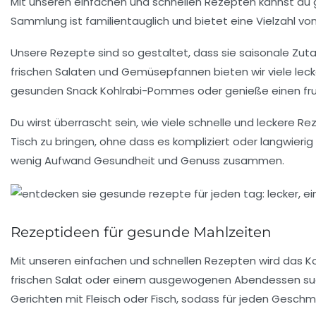
Mit unseren
einfachen
und
schnellen Rezepten
kannst du
Sammlung ist
familientauglich
und bietet eine Vielzahl v
Unsere Rezepte sind so gestaltet, dass sie
saisonale Zut
frischen Salaten
und
Gemüsepfannen
bieten wir viele
lec
gesunden Snack
Kohlrabi-Pommes
oder genieße einen
fr
Du wirst überrascht sein, wie
viele schnelle und leckere R
Tisch zu bringen, ohne dass es kompliziert oder langwierig 
wenig Aufwand
Gesundheit
und
Genuss
zusammen.
Rezeptideen für gesunde Mahlzeiten
Mit unseren
einfachen
und
schnellen Rezepten
wird das K
frischen Salat
oder einem
ausgewogenen Abendessen
suc
Gerichten mit
Fleisch
oder
Fisch
, sodass für jeden Geschm