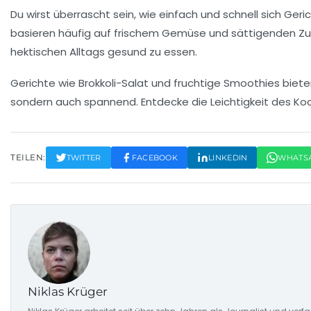
Du wirst überrascht sein, wie
einfach
und
schnell
sich Geri
basieren häufig auf
frischem Gemüse
und
sättigenden Z
hektischen Alltags gesund zu essen.
Gerichte wie
Brokkoli-Salat
und
fruchtige Smoothies
biete
sondern auch spannend. Entdecke die
Leichtigkeit
des Koc
TEILEN:
TWITTER
FACEBOOK
LINKEDIN
WHATS
Niklas Krüger