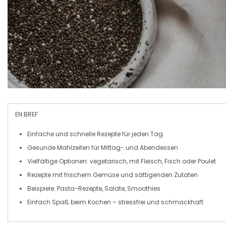
EN BREF
Einfache
und
schnelle Rezepte
für jeden Tag
Gesunde Mahlzeiten für
Mittag-
und
Abendessen
Vielfältige Optionen: vegetarisch, mit
Fleisch
,
Fisch
oder
Poulet
Rezepte mit
frischem Gemüse
und sättigenden Zutaten
Beispiele:
Pasta-Rezepte
,
Salate
,
Smoothies
Einfach Spaß beim Kochen –
stressfrei
und schmackhaft