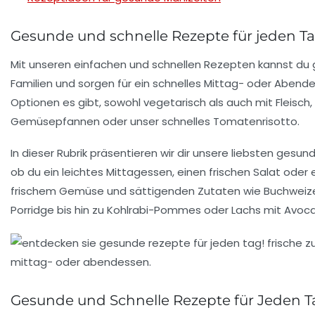
Gesunde und schnelle Rezepte für jeden T
Mit unseren
einfachen
und
schnellen Rezepten
kannst du g
Familien und sorgen für ein schnelles Mittag- oder Abende
Optionen es gibt, sowohl
vegetarisch
als auch mit Fleisch,
Gemüsepfannen oder unser schnelles
Tomatenrisotto
.
In dieser Rubrik präsentieren wir dir unsere liebsten
gesund
ob du ein leichtes Mittagessen, einen frischen Salat ode
frischem Gemüse
und sättigenden Zutaten wie
Buchweiz
Porridge
bis hin zu
Kohlrabi-Pommes
oder
Lachs mit Avoc
Gesunde und Schnelle Rezepte für Jeden T