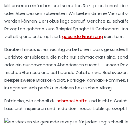
Mit unseren
einfachen
und
schnellen
Rezepten kannst du n
oder
Abendessen
zubereiten. Wir bieten dir eine Vielzahl 
werden können. Der Fokus liegt darauf, Gerichte zu schaff
Rezepten gehören zum Beispiel
Spaghetti Carbonara
,
Lin
vielfältig und unkompliziert
gesunde Ernährung
sein kann.
Darüber hinaus ist es wichtig zu betonen, dass gesundes
Gerichte anzubieten, die nicht nur schmackhaft sind, son
oder ein
ausgewogenes Abendessen
suchst – unsere Rez
frisches Gemüse
und sättigende Zutaten wie
Buchweizen
beispielsweise
Brokkoli-Salat
,
Porridge
,
Kohlrabi-Pommes
,
integrieren sich perfekt in deinen hektischen
Alltag
.
Entdecke, wie schnell du
schmackhafte
und
leichte
Gericht
Lass dich inspirieren und finde dein neues
Lieblingsrezept
f