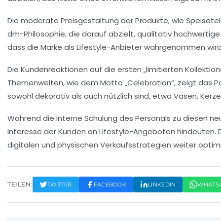
Die moderate Preisgestaltung der Produkte, wie Speisetel
dm-Philosophie, die darauf abzielt, qualitativ hochwertig
dass die Marke als
Lifestyle-Anbieter
wahrgenommen wird
Die Kundenreaktionen auf die ersten „limitierten Kollekti
Themenwelten, wie dem Motto „Celebration“, zeigt das 
sowohl dekorativ als auch nützlich sind, etwa
Vasen
,
Kerze
Während die interne Schulung des Personals zu diesen n
Interesse der Kunden an Lifestyle-Angeboten hindeuten. D
digitalen und physischen Verkaufsstrategien weiter optimi
TEILEN:
TWITTER
FACEBOOK
LINKEDIN
WHATS