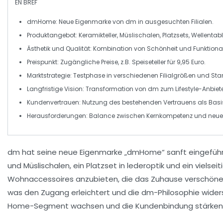
EN BREF
dmHome
: Neue Eigenmarke von dm in ausgesuchten Filialen.
Produktangebot: Keramikteller, Müslischalen, Platzsets, Wellentabl
Ästhetik und Qualität
: Kombination von Schönheit und Funktional
Preispunkt
: Zugängliche Preise, z.B. Speiseteller für 9,95 Euro.
Marktstrategie
: Testphase in verschiedenen Filialgrößen und Sta
Langfristige Vision
: Transformation von dm zum
Lifestyle-Anbiet
Kundenvertrauen
: Nutzung des bestehenden Vertrauens als Basis
Herausforderungen
: Balance zwischen Kernkompetenz und neuen
dm
hat seine neue Eigenmarke
„dmHome“
sanft eingeführ
und
Müslischalen
, ein
Platzset
in
lederoptik
und ein vielsei
Wohnaccessoires anzubieten, die das Zuhause verschönern
was den Zugang erleichtert und die
dm-Philosophie
widers
Home-Segment
wachsen und die
Kundenbindung
stärken