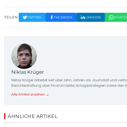
TEILEN:
TWITTER
FACEBOOK
LINKEDIN
WHATS
Niklas Krüger
Niklas Krüger arbeitet seit über zehn Jahren als Journalist und ver
Berichterstattung über Finanzmärkte, Anlagestrategien sowie den 
Alle Artikel ansehen →
ÄHNLICHE ARTIKEL