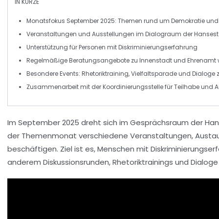
IN KÜRZE
Monatsfokus
September 2025: Themen rund um
Demokratie
un
Veranstaltungen und
Ausstellungen
im
Dialograum
der Hansest
Unterstützung für Personen mit
Diskriminierungserfahrung
Regelmäßige
Beratungsangebote
zu Innenstadt und Ehrenamt w
Besondere Events:
Rhetoriktraining
,
Vielfaltsparade
und
Dialoge
z
Zusammenarbeit mit der
Koordinierungsstelle für Teilhabe
und An
Im
September 2025
dreht sich im
Gesprächsraum
der Ha
der Themenmonat verschiedene Veranstaltungen, Austa
beschäftigen. Ziel ist es, Menschen mit
Diskriminierungser
anderem Diskussionsrunden, Rhetoriktrainings und Dialoge