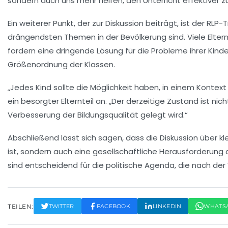
sondern auch uns mehr helfen, den Unterricht effektiver z
Ein weiterer Punkt, der zur Diskussion beiträgt, ist der
RLP-T
drängendsten Themen in der Bevölkerung sind. Viele Elter
fordern eine
dringende Lösung
für die Probleme ihrer Kinde
Größenordnung der Klassen.
„Jedes Kind sollte die Möglichkeit haben, in einem Kontext z
ein besorgter Elternteil an. „Der derzeitige Zustand ist nic
Verbesserung der Bildungsqualität
gelegt wird.“
Abschließend lässt sich sagen, dass die Diskussion über k
ist, sondern auch eine gesellschaftliche Herausforderung 
sind entscheidend für die politische Agenda, die nach de
TEILEN:
TWITTER
FACEBOOK
LINKEDIN
WHATS