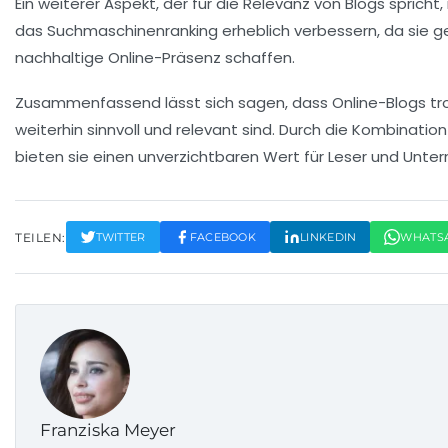
Ein weiterer Aspekt, der für die Relevanz von Blogs spricht, 
das Suchmaschinenranking erheblich verbessern, da sie g
nachhaltige Online-Präsenz schaffen.
Zusammenfassend lässt sich sagen, dass Online-Blogs tro
weiterhin
sinnvoll und relevant
sind. Durch die Kombinatio
bieten sie einen unverzichtbaren Wert für Leser und Unter
TEILEN:
TWITTER
FACEBOOK
LINKEDIN
WHATS
Franziska Meyer