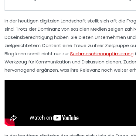
In der heutigen digitalen Landschaft stellt sich oft die Fra
sind. Trotz der Dominanz von
sozialen Medien
zeigen zahlr
Daseinsberechtigung
haben. Sie bieten Unternehmen und E
zielgerichtetem Content
eine
Treue
zu ihrer Zielgruppe a
Blog kann somit nicht nur zur
Suchmaschinenoptimierung
(
Werkzeug für
Kommunikation
und
Diskussion
dienen. Zudem
hervorragend ergänzen, was ihre
Relevanz
noch weiter erh
In der heutigen digitalen Ära stellen sich viele die Frage, o