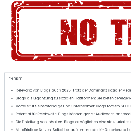
EN BREF
Relevanz
von Blogs auch 2025: Trotz der Dominanz sozialer Medi
Blogs als
Ergänzung
zu sozialen Plattformen: Sie bieten tieferg
Vorteile
für Selbstständige und Unternehmer: Blogs fördern
SEO
u
Potential für
Reichweite
: Blogs können gezielt Audiences anspre
Die
Einteilung
von Inhalten: Blogs ermöglichen eine strukturiert
Mittelfristiger Nutzen: Selbst bei aufkommender KI-Generierung b