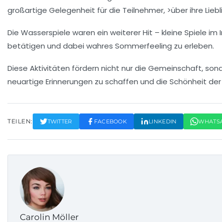
großartige Gelegenheit für die Teilnehmer, >über ihre Li
Die
Wasserspiele
waren ein weiterer Hit – kleine Spiele i
betätigen und dabei wahres
Sommerfeeling
zu erleben.
Diese Aktivitäten fördern nicht nur die
Gemeinschaft
, son
neuartige
Erinnerungen
zu schaffen und die
Schönheit
der 
TEILEN:
TWITTER
FACEBOOK
LINKEDIN
WHATS
Carolin Möller