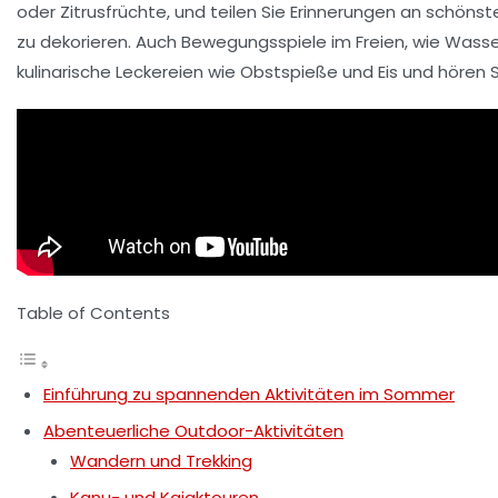
oder Zitrusfrüchte, und teilen Sie
Erinnerungen
an schönst
zu dekorieren. Auch
Bewegungsspiele
im Freien, wie Wass
kulinarische
Leckereien
wie Obstspieße und
Eis
und hören 
Table of Contents
Einführung zu spannenden Aktivitäten im Sommer
Abenteuerliche Outdoor-Aktivitäten
Wandern und Trekking
Kanu- und Kajaktouren