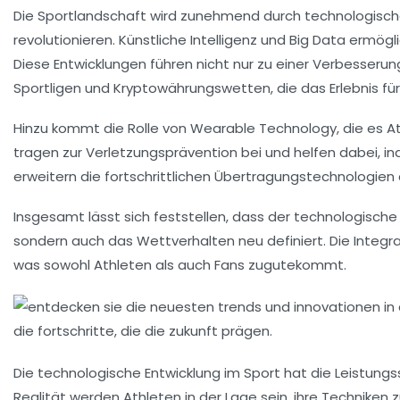
Die Sportlandschaft wird zunehmend durch
technologisch
revolutionieren. Künstliche
Intelligenz
und
Big Data
ermögli
Diese Entwicklungen führen nicht nur zu einer Verbesseru
Sportligen
und
Kryptowährungswetten
, die das Erlebnis f
Hinzu kommt die Rolle von
Wearable Technology
, die es 
tragen zur
Verletzungsprävention
bei und helfen dabei, ind
erweitern die
fortschrittlichen Übertragungstechnologien
Insgesamt lässt sich feststellen, dass der technologische
sondern auch das
Wettverhalten
neu definiert. Die Integ
was sowohl Athleten als auch Fans zugutekommt.
Die technologische Entwicklung im Sport hat die Leistung
Realität
werden Athleten in der Lage sein, ihre Techniken zu