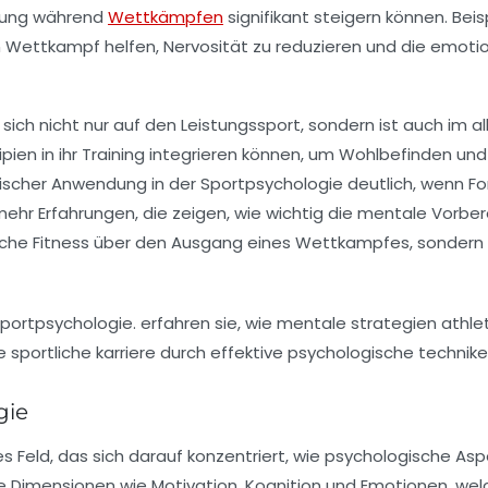
stung während
Wettkämpfen
signifikant steigern können. Be
 Wettkampf helfen, Nervosität zu reduzieren und die
emotio
 sich nicht nur auf den Leistungssport, sondern ist auch im
ipien in ihr Training integrieren können, um
Wohlbefinden
un
scher Anwendung in der Sportpsychologie deutlich, wenn
Fo
hr Erfahrungen, die zeigen, wie wichtig die mentale Vorberei
iche Fitness über den Ausgang eines Wettkampfes, sondern a
gie
es Feld, das sich darauf konzentriert, wie
psychologische Asp
ne Dimensionen wie
Motivation
,
Kognition
und
Emotionen
, we