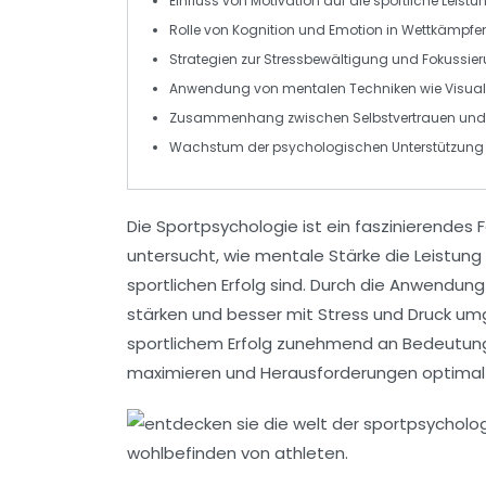
Einfluss von
Motivation
auf die sportliche Leistu
Rolle von
Kognition
und
Emotion
in Wettkämpfe
Strategien zur
Stressbewältigung
und
Fokussie
Anwendung von
mentalen Techniken
wie Visual
Zusammenhang zwischen
Selbstvertrauen
und 
Wachstum der
psychologischen Unterstützung
Die
Sportpsychologie
ist ein faszinierendes
untersucht, wie
mentale Stärke
die Leistung
sportlichen Erfolg sind. Durch die Anwendun
stärken und besser mit
Stress
und
Druck
umg
sportlichem Erfolg zunehmend an Bedeutung,
maximieren und Herausforderungen optimal 