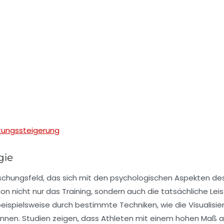
stungssteigerung
gie
rschungsfeld, das sich mit den
psychologischen Aspekten
des
ion
nicht nur das Training, sondern auch die tatsächliche
Lei
en beispielsweise durch bestimmte Techniken, wie die
Visualisi
können. Studien zeigen, dass Athleten mit einem hohen Maß 