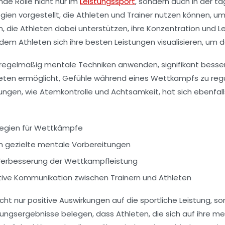
nde Rolle nicht nur im
Leistungssport
, sondern auch in der tä
egien
vorgestellt, die Athleten und Trainer nutzen können, um 
n
, die Athleten dabei unterstützen, ihre Konzentration und Lei
m Athleten sich ihre besten Leistungen visualisieren, um da
e regelmäßig
mentale Techniken
anwenden, signifikant besser
hleten ermöglicht, Gefühle während eines Wettkampfs zu re
ngen, wie Atemkontrolle und Achtsamkeit, hat sich ebenfalls
tegien für Wettkämpfe
h gezielte mentale Vorbereitungen
r Verbesserung der Wettkampfleistung
ive Kommunikation zwischen Trainern und Athleten
cht nur positive Auswirkungen auf die sportliche Leistung, 
hungsergebnisse belegen, dass Athleten, die sich auf ihre men