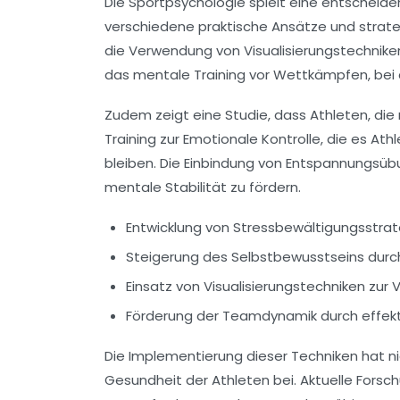
Die
Sportpsychologie
spielt eine entscheide
verschiedene
praktische Ansätze
und
strat
die Verwendung von
Visualisierungstechnike
das mentale Training vor Wettkämpfen, bei de
Zudem zeigt eine Studie, dass Athleten, di
Training zur
Emotionale Kontrolle
, die es At
bleiben. Die Einbindung von Entspannungsübu
mentale Stabilität zu fördern.
Entwicklung von Stressbewältigungsstra
Steigerung des Selbstbewusstseins durc
Einsatz von Visualisierungstechniken zu
Förderung der Teamdynamik durch effekt
Die Implementierung dieser
Techniken
hat ni
Gesundheit
der Athleten bei. Aktuelle Forsc