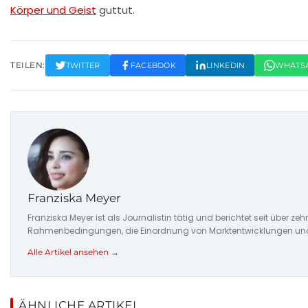
Körper und Geist
guttut.
TEILEN:
TWITTER
FACEBOOK
LINKEDIN
WHATS
Franziska Meyer
Franziska Meyer ist als Journalistin tätig und berichtet seit über 
Rahmenbedingungen, die Einordnung von Marktentwicklungen und d
Alle Artikel ansehen →
ÄHNLICHE ARTIKEL