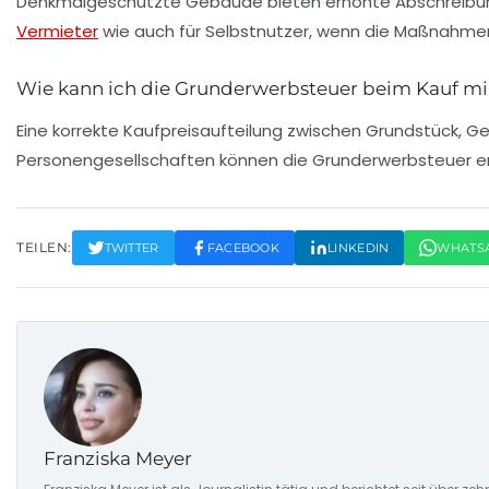
Denkmalgeschützte Gebäude bieten erhöhte Abschreibungen
Vermieter
wie auch für Selbstnutzer, wenn die Maßnahme
Wie kann ich die Grunderwerbsteuer beim Kauf m
Eine korrekte Kaufpreisaufteilung zwischen Grundstück,
Personengesellschaften können die Grunderwerbsteuer er
TEILEN:
TWITTER
FACEBOOK
LINKEDIN
WHATS
Franziska Meyer