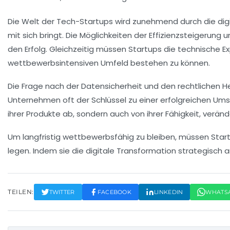
Die Welt der
Tech-Startups
wird zunehmend durch die dig
mit sich bringt. Die Möglichkeiten der
Effizienzsteigerung
un
den Erfolg. Gleichzeitig müssen Startups die
technische Ex
wettbewerbsintensiven Umfeld bestehen zu können.
Die Frage nach der
Datensicherheit
und den
rechtlichen 
Unternehmen oft der Schlüssel zu einer erfolgreichen Umse
ihrer Produkte ab, sondern auch von ihrer Fähigkeit,
veränd
Um langfristig wettbewerbsfähig zu bleiben, müssen Star
legen. Indem sie die
digitale Transformation
strategisch a
TEILEN:
TWITTER
FACEBOOK
LINKEDIN
WHATS