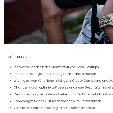
IM ÜBERBLICK
Innovative Ideen
für den Markteintritt von
Tech-Startups
Herausforderungen der
dAn digitalen Transformation
Wichtigkeit von
Künstlicher Intelligenz
,
Cloud-Computing
und
Au
Chancen durch optimierte
Prozesse
und
neue Geschäftsmodell
Gewährleistung der
Datensicherheit
und der
Datenschutzanford
Notwendigkeit eines kulturellen
Wandels
im Unternehmen
Vorteile der
Skalierbarkeit
digitaler Geschäftsmodelle