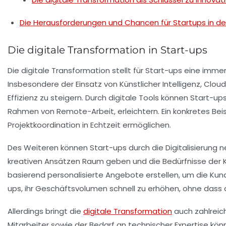
Die Herausforderungen und Chancen für Startups in de
Die digitale Transformation in Start-ups
Die
digitale Transformation
stellt für Start-ups eine imme
Insbesondere der Einsatz von
Künstlicher Intelligenz
,
Clou
Effizienz
zu steigern. Durch digitale Tools können Start-
Rahmen von
Remote-Arbeit
, erleichtern. Ein konkretes B
Projektkoordination in Echtzeit ermöglichen.
Des Weiteren können Start-ups durch die
Digitalisierung
ne
kreativen Ansätzen Raum geben und die Bedürfnisse der K
basierend personalisierte Angebote erstellen, um die
Kun
ups, ihr Geschäftsvolumen schnell zu erhöhen, ohne dass
Allerdings bringt die
digitale Transformation
auch zahlrei
Mitarbeiter sowie der Bedarf an technischer Expertise kön