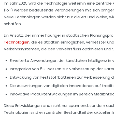
Im Jahr
2025
wird die Technologie weiterhin eine zentrale
(IoT) werden bedeutende Veränderungen mit sich bringen
Neue Technologien werden nicht nur die Art und Weise, wi
schaffen.
Ein Ansatz, der immer häufiger in städtischen Planungsproz
Technologien
, die es Städten ermöglichen, vernetzter un
Verkehrssystemen
, die den Verkehrsfluss optimieren und 
Erweiterte Anwendungen der
künstlichen Intelligenz
in 
Integration von
5G-Netzen
zur Verbesserung der Dat
Entwicklung von
Feststoffbatterien
zur Verbesserung de
Die Auswirkungen von
digitalen Innovationen
auf tradit
Innovative Produktentwicklungen im Bereich
Medizinte
Diese Entwicklungen sind nicht nur spannend, sondern au
Technologien sind ein zentraler Bestandteil der aktuellen 