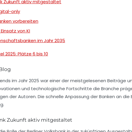
k Zukunft aktiv mitgestaltet
gital-only
anken vorbereiten
Einsatz von KI
senschaftsbanken im Jahr 2035
el 2025: Plätze 6 bis 10
 Blog
rends
im Jahr 2025 war einer der meistgelesenen Beiträge und
novationen und technologische Fortschritte die Branche prä
ungen der Autoren. Die schnelle Anpassung der Banken an die
g.
nk Zukunft aktiv mitgestaltet
die Rolle der
Berliner Volksbank
in der zukünftigen Ausgestalt