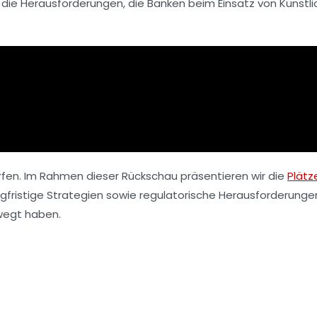
 die
Herausforderungen
, die Banken beim Einsatz von
Künstli
werfen. Im Rahmen dieser Rückschau präsentieren wir die
Plätz
ngfristige Strategien sowie regulatorische Herausforderungen
ewegt haben.