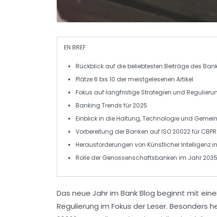
EN BREF
Rückblick
auf die beliebtesten Beiträge des
Bank
Plätze
6 bis 10
der meistgelesenen Artikel
Fokus auf
langfristige Strategien
und
Regulieru
Banking Trends
für
2025
Einblick in die
Haltung
,
Technologie
und
Gemein
Vorbereitung der Banken auf
ISO 20022
für
CBPR
Herausforderungen von
Künstlicher Intelligenz
i
Rolle der
Genossenschaftsbanken
im Jahr
203
Das neue Jahr im
Bank Blog
beginnt mit eine
Regulierung
im Fokus der Leser. Besonders he