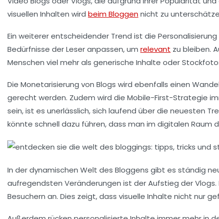
Video Blogs
oder
Vlogs
, die aufgrund ihrer Popularität u
visuellen Inhalten
wird
beim Bloggen
nicht zu unterschätze
Ein weiterer entscheidender Trend ist die
Personalisierung
Bedürfnisse der Leser anpassen, um
relevant
zu bleiben.
A
Menschen viel mehr als generische Inhalte oder Stockfoto
Die Monetarisierung von Blogs wird ebenfalls einen Wande
gerecht werden. Zudem wird die
Mobile-First
-Strategie im
sein, ist es unerlässlich, sich laufend über die neuesten T
könnte schnell dazu führen, dass man im digitalen Raum de
In der dynamischen Welt des Bloggens gibt es ständig n
aufregendsten Veränderungen ist der Aufstieg der
Vlogs
.
Besuchern an. Dies zeigt, dass visuelle Inhalte nicht nur 
Außerdem rücken
personalisierte Inhalte
immer mehr in den