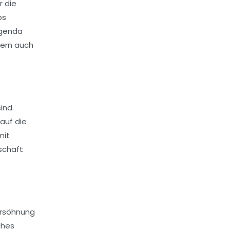
r die
ps
Agenda
dern auch
ind.
auf die
mit
schaft
Versöhnung
ches