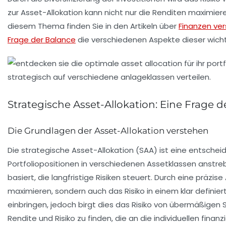
zur Asset-Allokation kann nicht nur die
Renditen maximier
diesem Thema finden Sie in den Artikeln über
Finanzen ve
Frage der Balance
die verschiedenen Aspekte dieser wicht
Strategische Asset-Allokation: Eine Frage 
Die Grundlagen der Asset-Allokation verstehen
Die
strategische Asset-Allokation
(SAA) ist eine entsche
Portfoliopositionen
in verschiedenen
Assetklassen
anstrebe
basiert, die langfristige Risiken steuert. Durch eine prä
maximieren
, sondern auch das
Risiko
in einem klar definie
einbringen, jedoch birgt dies das Risiko von übermäßigen S
Rendite
und
Risiko
zu finden, die an die individuellen
finanzi