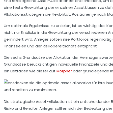
Eine
strategische Asset-Allokation
ist entscheidend, um 
eine feste Gewichtung der einzelnen
Assetklassen
zu defi
Allokationsstrategien
die Flexibilität, Positionen je nach
Um optimale Ergebnisse zu erzielen, ist es wichtig, das K
nicht nur Einblicke in die Gewichtung der verschiedenen A
gemindert wird. Anleger sollten ihre Portfolios regelmäßi
Finanzzielen
und der
Risikobereitschaft
entspricht.
Die sechs Grundsätze der
Allokation der Vermögenswerte
Grundsätze berücksichtigen individuelle
Finanzziele
und d
ein Leitfaden wie dieser auf
Morpher
oder grundlegende I
Die
strategische Asset-Allokation
ist ein entscheidender B
Risiko
und
Rendite
. Anleger sollten sich der Bedeutung de