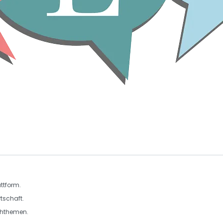
ttform.
tschaft
.
hthemen
.