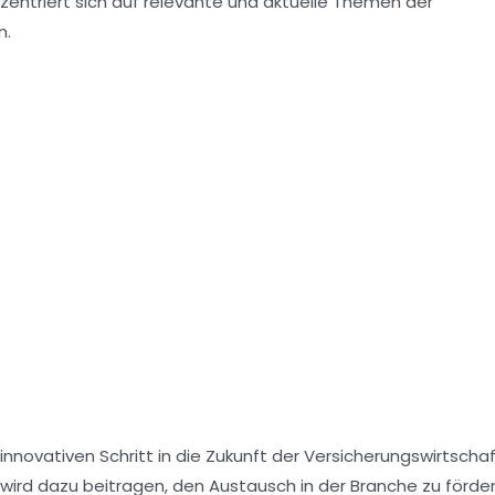
nzentriert sich auf relevante und aktuelle Themen der
n.
innovativen Schritt in die
Zukunft der Versicherungswirtscha
wird dazu beitragen, den Austausch in der Branche zu förde