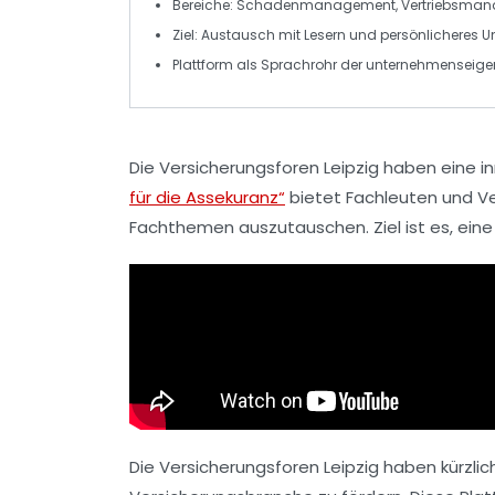
Bereiche:
Schadenmanagement
,
Vertriebsma
Ziel: Austausch mit Lesern und persönlicheres
Plattform als
Sprachrohr
der unternehmenseig
Die
Versicherungsforen Leipzig
haben eine
i
für die Assekuranz“
bietet Fachleuten und Ve
Fachthemen auszutauschen. Ziel ist es, ei
Die
Versicherungsforen Leipzig
haben kürzlic