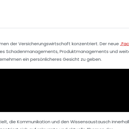
hemen der
Versicherungswirtschaft
konzentriert. Der neue
„Fa
des
Schadenmanagements
,
Produktmanagements
und weit
nternehmen ein
persönlicheres Gesicht
zu geben.
zielt, die Kommunikation und den Wissensaustausch innerhal