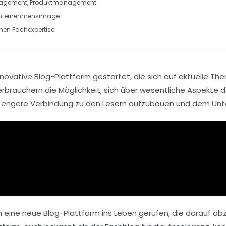
nagement
,
Produktmanagement
.
 Unternehmensimage.
enen
Fachexpertise
.
nnovative Blog-Plattform
gestartet, die sich auf aktuelle T
rbrauchern die Möglichkeit, sich über wesentliche Aspekte 
ne engere Verbindung zu den Lesern aufzubauen und dem U
h eine
neue Blog-Plattform
ins Leben gerufen, die darauf ab