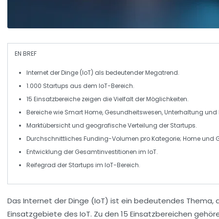
EN BREF
Internet der Dinge
(IoT) als bedeutender
Megatrend
.
1.000 Startups aus dem IoT-Bereich.
15
Einsatzbereiche
zeigen die Vielfalt der Möglichkeiten.
Bereiche wie
Smart Home
,
Gesundheitswesen
,
Unterhaltung
und
Marktübersicht und
geografische Verteilung
der Startups.
Durchschnittliches
Funding-Volumen
pro Kategorie;
Home
und
Entwicklung der
Gesamtinvestitionen
im IoT.
Reifegrad
der Startups im IoT-Bereich.
Das
Internet der Dinge
(IoT) ist ein bedeutendes Thema, da
Einsatzgebiete des IoT. Zu den
15 Einsatzbereichen
gehöre