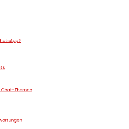
WhatsApp?
ats
en Chat-Themen
rwartungen