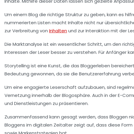
Inhalte. Mithilfe dieser Daten lassen sich gezielte Anpas
Um einem Blog die richtige
Struktur
zu geben, kann es hilf
nummerierten Listen macht Inhalte nicht nur übersichtlich
zur Verbreitung von
Inhalten
und zur Interaktion mit der Le
Die
Marktanalyse
ist ein wesentlicher Schritt, um den richt
Interessen der Leser besser zu verstehen. Für Anfänger k
Storytelling ist eine Kunst, die das Bloggerleben bereich
Bedeutung gewonnen, da sie die Benutzererfahrung verbes
Um eine
engagierte Leserschaft
aufzubauen, sind regelmäß
Vernetzung innerhalb der Blogosphäre. Auch in der
E-Com
und Dienstleistungen zu präsentieren.
Zusammenfassend kann gesagt werden, dass Bloggen nicht 
Bloggens im digitalen Zeitalter zeigt auf, dass diese Form
sowie Markenstrategien hat.