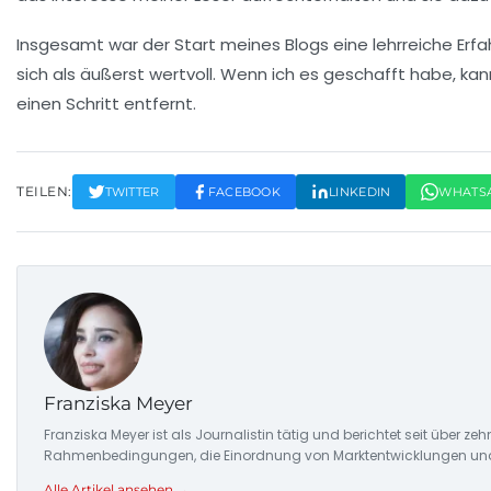
Insgesamt war der Start meines Blogs eine lehrreiche Erf
sich als äußerst wertvoll. Wenn ich es geschafft habe, kan
einen Schritt entfernt.
TEILEN:
TWITTER
FACEBOOK
LINKEDIN
WHATS
Franziska Meyer
Franziska Meyer ist als Journalistin tätig und berichtet seit über 
Rahmenbedingungen, die Einordnung von Marktentwicklungen und d
Alle Artikel ansehen →