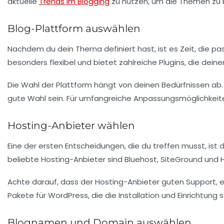
aktuelle
Trends im Blogging
zu nutzen, um die Themen zu b
Blog-Plattform auswählen
Nachdem du dein
Thema
definiert hast, ist es Zeit, die 
besonders flexibel und bietet zahlreiche Plugins, die dein
Die Wahl der Plattform hängt von deinen Bedürfnissen ab
gute Wahl sein. Für umfangreiche Anpassungsmöglichkeiten
Hosting-Anbieter wählen
Eine der ersten Entscheidungen, die du treffen musst, ist 
beliebte Hosting-Anbieter sind Bluehost, SiteGround und 
Achte darauf, dass der Hosting-Anbieter guten
Support
, 
Pakete für WordPress, die die Installation und Einrichtung
Blognamen und Domain auswählen