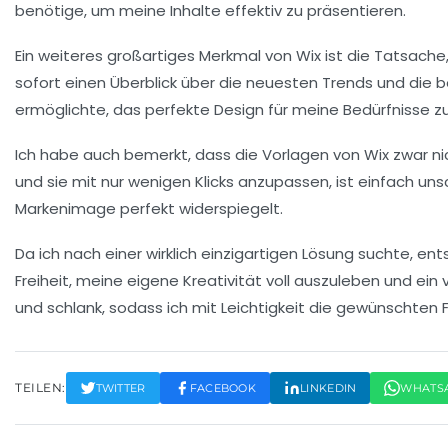
benötige, um meine Inhalte effektiv zu präsentieren.
Ein weiteres großartiges Merkmal von
Wix
ist die Tatsache,
sofort einen Überblick über die neuesten Trends und die be
ermöglichte, das perfekte Design für meine Bedürfnisse zu
Ich habe auch bemerkt, dass die
Vorlagen
von Wix zwar ni
und sie mit nur wenigen Klicks anzupassen, ist einfach unsc
Markenimage
perfekt widerspiegelt.
Da ich nach einer wirklich einzigartigen Lösung suchte, en
Freiheit, meine eigene
Kreativität
voll auszuleben und ein 
und schlank, sodass ich mit Leichtigkeit die gewünschten 
TEILEN:
TWITTER
FACEBOOK
LINKEDIN
WHATS