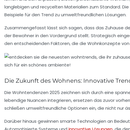
langlebigen
und
recycelten Materialien
zum Standard. Die
Beispiele für den Trend zu umweltfreundlichen Lösungen.
Zusammengefasst lässt sich sagen, dass das Zuhause der Z
der Bewohner in den Vordergrund stellt. Strategisch eing
den entscheidenden Faktoren, die die Wohnkonzepte von 2
Die Zukunft des Wohnens: Innovative Trend
Die
Wohntendenzen 2025
zeichnen sich durch eine span
lebendige Nuancen integrieren, ersetzen das zuvor vorher
schließen
umweltfreundliche
Optionen ein, die nicht nur
Darüber hinaus gewinnen
smarte Technologien
an Bedeutu
Automatisierte Systeme und
innovative Lösungen
, die d