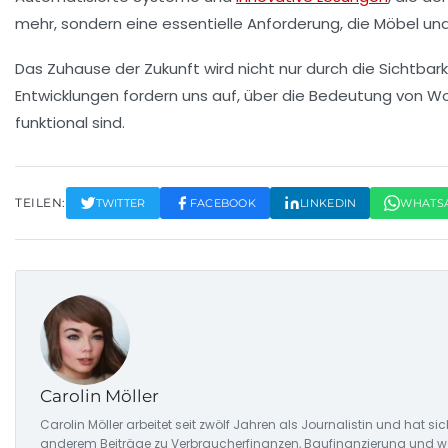
mehr, sondern eine essentielle Anforderung, die Möbel und
Das Zuhause der Zukunft wird nicht nur durch die Sichtba
Entwicklungen fordern uns auf, über die Bedeutung von W
funktional sind.
TEILEN:
TWITTER
FACEBOOK
LINKEDIN
WHATS
Carolin Möller
Carolin Möller arbeitet seit zwölf Jahren als Journalistin und hat si
anderem Beiträge zu Verbraucherfinanzen, Baufinanzierung und woh