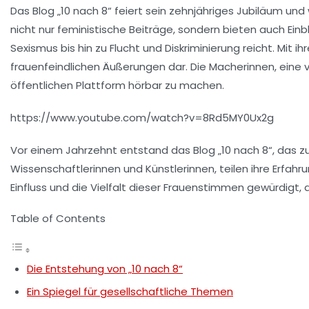
Das Blog „10 nach 8“ feiert sein
zehnjähriges Jubiläum
und 
nicht nur feministische Beiträge, sondern bieten auch Einbl
Sexismus
bis hin zu
Flucht
und
Diskriminierung
reicht. Mit ih
frauenfeindlichen Äußerungen dar. Die Macherinnen, eine
öffentlichen Plattform hörbar zu machen.
https://www.youtube.com/watch?v=8Rd5MY0Ux2g
Vor einem Jahrzehnt entstand das Blog „10 nach 8“, das 
Wissenschaftlerinnen und Künstlerinnen, teilen ihre Erfah
Einfluss und die Vielfalt dieser Frauenstimmen gewürdigt, d
Table of Contents
Die Entstehung von „10 nach 8“
Ein Spiegel für gesellschaftliche Themen