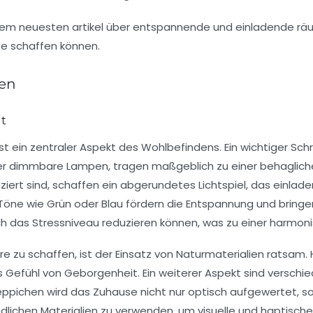
ten
it
st ein zentraler Aspekt des Wohlbefindens. Ein wichtiger Schr
r dimmbare Lampen, tragen maßgeblich zu einer behaglichen
rt sind, schaffen ein abgerundetes Lichtspiel, das einlade
 Töne wie
Grün
oder
Blau
fördern die Entspannung und bringen
uch das Stressniveau reduzieren können, was zu einer harm
zu schaffen, ist der Einsatz von
Naturmaterialien
ratsam. 
Gefühl von Geborgenheit. Ein weiterer Aspekt sind versch
ppichen wird das Zuhause nicht nur optisch aufgewertet, s
dlichen Materialien zu verwenden, um visuelle und haptische