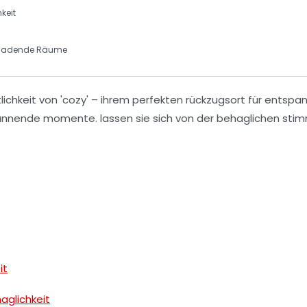
keit
nladende Räume
it
aglichkeit