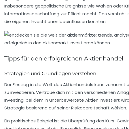
Insbesondere
geopolitische Ereignisse
wie Wahlen oder Kri
Informationsbeschaffung zur Pflicht macht. Das versteht 
die eigenen Investitionen beeinflussen könnten.
Tipps für den erfolgreichen Aktienhandel
Strategien und Grundlagen verstehen
Der Einstieg in die Welt des
Aktienhandels
kann zunächst ü
zu investieren. Vertraue dich mit den verschiedenen Anla
Investing
, bei dem in unterbewertete Aktien investiert wir
Strategie basierend auf seiner Risikobereitschaft wählen.
Ein praktisches Beispiel ist die Überprüfung des
Kurs-Gewin
des Unternehmens steht. Eine solide
Finanzanalyse
des Un