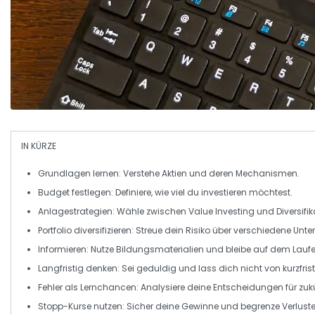
IN KÜRZE
Grundlagen lernen
: Verstehe
Aktien
und deren Mechanismen.
Budget festlegen
: Definiere, wie viel du investieren möchtest.
Anlagestrategien
: Wähle zwischen
Value Investing
und
Diversifi
Portfolio diversifizieren
: Streue dein Risiko über verschiedene
Unte
Informieren
: Nutze
Bildungsmaterialien
und bleibe auf dem Lauf
Langfristig denken
: Sei geduldig und lass dich nicht von kurzfr
Fehler als Lernchancen
: Analysiere deine Entscheidungen für zu
Stopp-Kurse nutzen
: Sicher deine Gewinne und begrenze Verluste