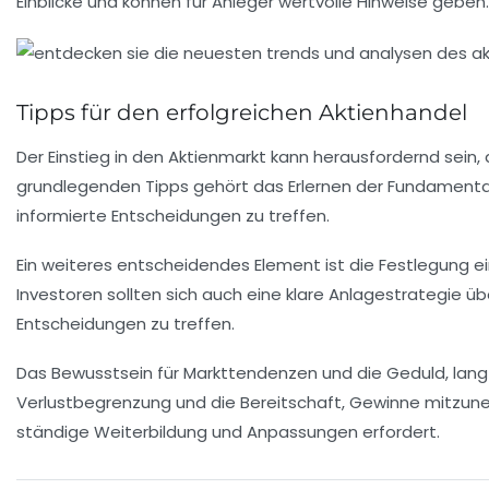
Einblicke und können für Anleger wertvolle Hinweise geben.
Tipps für den erfolgreichen Aktienhandel
Der Einstieg in den
Aktienmarkt
kann herausfordernd sein, a
grundlegenden Tipps gehört das Erlernen der
Fundamenta
informierte Entscheidungen zu treffen.
Ein weiteres entscheidendes Element ist die Festlegung e
Investoren sollten sich auch eine klare
Anlagestrategie
übe
Entscheidungen zu treffen.
Das Bewusstsein für
Markttendenzen
und die Geduld, langf
Verlustbegrenzung und die Bereitschaft, Gewinne mitzunehm
ständige Weiterbildung und Anpassungen erfordert.