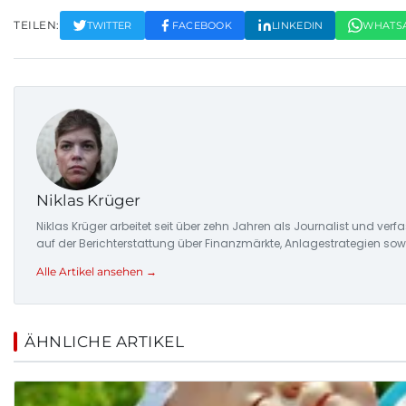
TEILEN:
TWITTER
FACEBOOK
LINKEDIN
WHATS
Niklas Krüger
Niklas Krüger arbeitet seit über zehn Jahren als Journalist und ver
auf der Berichterstattung über Finanzmärkte, Anlagestrategien so
Alle Artikel ansehen →
ÄHNLICHE ARTIKEL