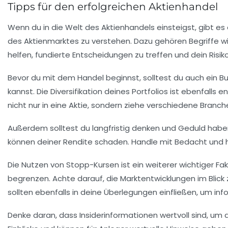
Tipps für den erfolgreichen Aktienhandel
Wenn du in die
Welt des Aktienhandels
einsteigst, gibt es
des Aktienmarktes zu verstehen. Dazu gehören Begriffe w
helfen, fundierte Entscheidungen zu treffen und dein
Risik
Bevor du mit dem Handel beginnst, solltest du auch ein
B
kannst. Die
Diversifikation
deines Portfolios ist ebenfalls 
nicht nur in eine Aktie, sondern ziehe verschiedene
Branch
Außerdem solltest du
langfristig denken
und Geduld haben.
können deiner Rendite schaden. Handle mit Bedacht und
Die
Nutzen von Stopp-Kursen
ist ein weiterer wichtiger Fa
begrenzen. Achte darauf, die
Marktentwicklungen
im Blick
sollten ebenfalls in deine Überlegungen einfließen, um inf
Denke daran, dass
Insiderinformationen
wertvoll sind, um