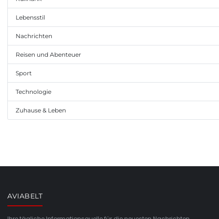
Lebensstil
Nachrichten
Reisen und Abenteuer
Sport
Technologie
Zuhause & Leben
AVIABELT
Ihre tägliche Informationsquelle für die neuesten Nachrichten,