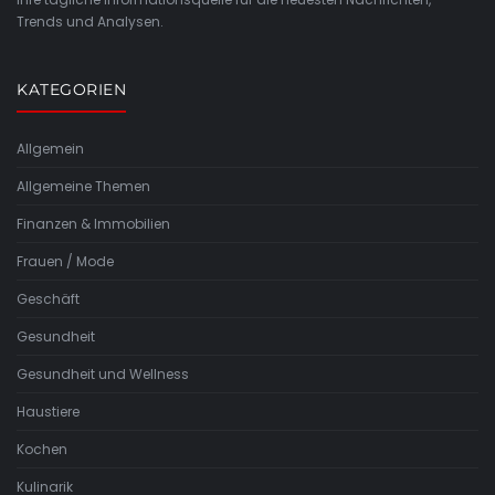
Trends und Analysen.
KATEGORIEN
Allgemein
Allgemeine Themen
Finanzen & Immobilien
Frauen / Mode
Geschäft
Gesundheit
Gesundheit und Wellness
Haustiere
Kochen
Kulinarik