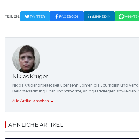
TEILEN:
TWITTER
FACEBOOK
LINKEDIN
WHATS
Niklas Krüger
Niklas Krüger arbeitet seit über zehn Jahren als Journalist und ver
Berichterstattung über Finanzmärkte, Anlagestrategien sowie den 
Alle Artikel ansehen →
ÄHNLICHE ARTIKEL