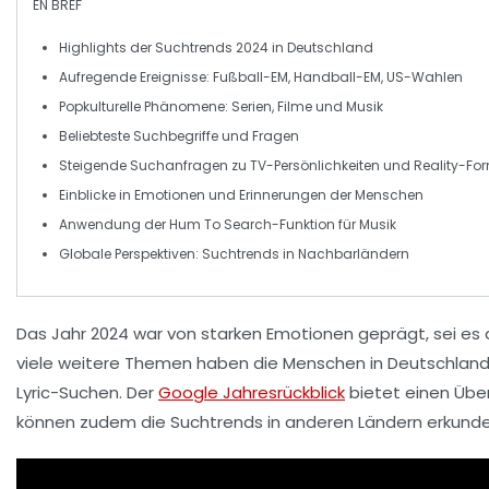
EN BREF
Highlights der
Suchtrends
2024 in
Deutschland
Aufregende Ereignisse:
Fußball-EM
,
Handball-EM
,
US-Wahlen
Popkulturelle Phänomene:
Serien
,
Filme
und
Musik
Beliebteste
Suchbegriffe
und
Fragen
Steigende Suchanfragen zu
TV-Persönlichkeiten
und
Reality-Fo
Einblicke in
Emotionen
und
Erinnerungen
der Menschen
Anwendung der
Hum To Search-Funktion
für Musik
Globale Perspektiven: Suchtrends in
Nachbarländern
Das Jahr 2024 war von starken Emotionen geprägt, sei es 
viele weitere Themen haben die Menschen in Deutschland 
Lyric-Suchen
. Der
Google Jahresrückblick
bietet einen Über
können zudem die Suchtrends in anderen Ländern erkunde