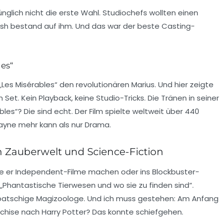
nglich nicht die erste Wahl. Studiochefs wollten einen
h bestand auf ihm. Und das war der beste Casting-
les“
„Les Misérables“
den revolutionären Marius. Und hier zeigte
m Set. Kein Playback, keine Studio-Tricks. Die Tränen in seiner
bles“
? Die sind echt. Der Film spielte weltweit über 440
mayne mehr kann als nur Drama.
 Zauberwelt und Science-Fiction
 er Independent-Filme machen oder ins Blockbuster-
„Phantastische Tierwesen und wo sie zu finden sind“
.
atschige Magizoologe. Und ich muss gestehen: Am Anfang
anchise nach
Harry Potter
? Das konnte schiefgehen.