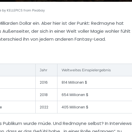
 by KELLEPICS from Pixabay
Milliarden Dollar ein. Aber hier ist der Punkt: Redmayne hat
s Außenseiter, der sich in einer Welt voller Magie wohler fühlt
unterschied ihn von jedem anderen Fantasy-Lead.
Jahr
Weltweites Einspielergebnis
2016
814 Millionen $
2018
654 Millionen $
e
2022
405 Millionen $
as Publikum wurde müde. Und Redmayne selbst? In Interviews
on, dass er das Gefühl habe, „in einer Rolle gefangen“ zu