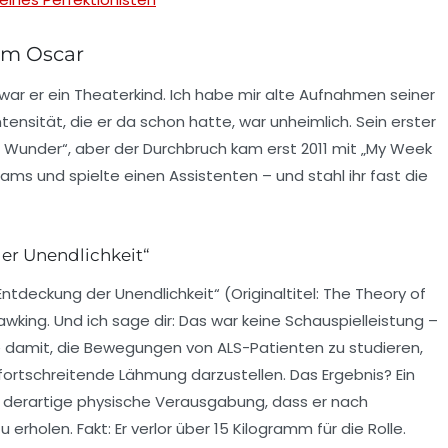
um Oscar
ar er ein Theaterkind. Ich habe mir alte Aufnahmen seiner
tensität, die er da schon hatte, war unheimlich. Sein erster
n Wunder“
, aber der Durchbruch kam erst 2011 mit
„My Week
iams und spielte einen Assistenten – und stahl ihr fast die
er Unendlichkeit“
 Entdeckung der Unendlichkeit“
(Originaltitel:
The Theory of
king. Und ich sage dir: Das war keine Schauspielleistung –
 damit, die Bewegungen von ALS-Patienten zu studieren,
fortschreitende Lähmung darzustellen. Das Ergebnis? Ein
e derartige physische Verausgabung, dass er nach
u erholen.
Fakt:
Er verlor über 15 Kilogramm für die Rolle.