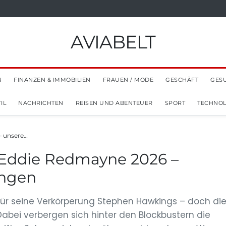
AVIABELT
N
FINANZEN & IMMOBILIEN
FRAUEN / MODE
GESCHÄFT
GES
IL
NACHRICHTEN
REISEN UND ABENTEUER
SPORT
TECHNOL
– unsere…
 Eddie Redmayne 2026 –
ungen
r seine Verkörperung Stephen Hawkings – doch di
Dabei verbergen sich hinter den Blockbustern die