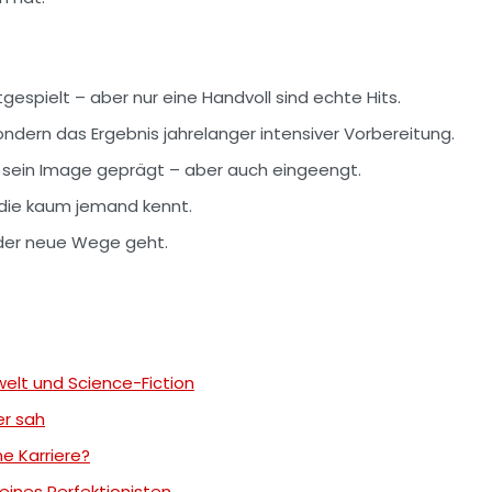
espielt – aber nur eine Handvoll sind echte Hits.
ondern das Ergebnis jahrelanger intensiver Vorbereitung.
 sein Image geprägt – aber auch eingeengt.
 die kaum jemand kennt.
 der neue Wege geht.
elt und Science-Fiction
er sah
e Karriere?
ines Perfektionisten