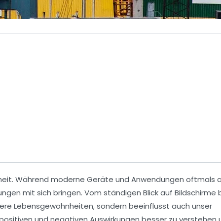
eit
. Während moderne Geräte und Anwendungen oftmals a
gen mit sich bringen. Vom ständigen Blick auf Bildschirme b
sere
Lebensgewohnheiten
, sondern beeinflusst auch unser
positiven
und
negativen
Auswirkungen besser zu verstehen 