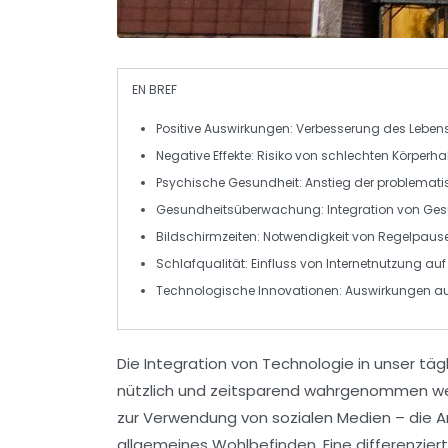
EN BREF
Positive Auswirkungen
: Verbesserung des
Leben
Negative Effekte
: Risiko von
schlechten Körperha
Psychische Gesundheit
: Anstieg der
problemati
Gesundheitsüberwachung
: Integration von
Ges
Bildschirmzeiten
: Notwendigkeit von
Regelpaus
Schlafqualität
: Einfluss von
Internetnutzung
auf
Technologische Innovationen
: Auswirkungen a
Die Integration von
Technologie
in unser täg
nützlich und zeitsparend wahrgenommen wer
zur Verwendung von
sozialen Medien
– die A
allgemeines Wohlbefinden. Eine differenzier