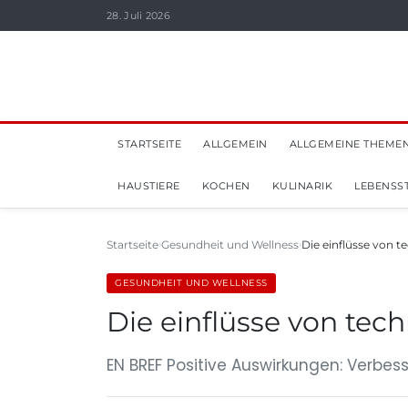
28. Juli 2026
STARTSEITE
ALLGEMEIN
ALLGEMEINE THEME
HAUSTIERE
KOCHEN
KULINARIK
LEBENSST
Startseite
Gesundheit und Wellness
Die einflüsse von t
GESUNDHEIT UND WELLNESS
Die einflüsse von tec
EN BREF Positive Auswirkungen: Verbe