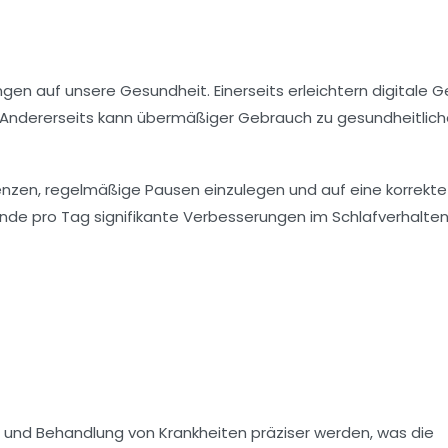
ungen auf unsere
Gesundheit
. Einerseits erleichtern
digitale G
. Andererseits kann übermäßiger Gebrauch zu gesundheitlic
enzen
, regelmäßige Pausen einzulegen und auf eine korrekte
tunde pro Tag signifikante Verbesserungen im
Schlafverhalte
und
Behandlung
von Krankheiten präziser werden, was die