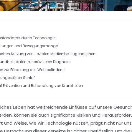
sstandards
durch Technologie
ltungen
und
Bewegungsmangel
schen Nutzung
von sozialen Medien bei Jugendlichen
undheitsdaten
zur präziseren Diagnose
en
zur Förderung des Wohlbefindens
 ungestörten Schlaf
uf
Prävention
und
Behandlung
von Krankheiten
liches Leben hat weitreichende
Einflüsse
auf unsere
Gesundh
den, können sie auch signifikante
Risiken
und Herausforderun
rt und Weise, wie wir Technologie nutzen, prägt nicht nur un
te Betrachtung dieser Aspekte ist daher unerlässlich, um die