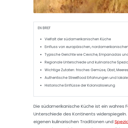
EN BREF
Vielfalt
der südamerikanischen Küche
Einfluss von
europäischen
,
nordamerikanische
Typische Gerichte wie
Ceviche
,
Empanadas
un
Regionale Unterschiede und
kulinarische Spezia
Wichtige Zutaten:
frisches Gemüse
,
Obst
,
Meeres
Authentische
Streetfood
Erfahrungen und lokale
Historische Einflüsse der
Kolonialisierung
Die
südamerikanische Küche
ist ein wahres F
Unterschiede des Kontinents widerspiegeln
eigenen
kulinarischen Traditionen
und
Spezia