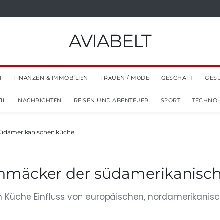
AVIABELT
N
FINANZEN & IMMOBILIEN
FRAUEN / MODE
GESCHÄFT
GES
IL
NACHRICHTEN
REISEN UND ABENTEUER
SPORT
TECHNOL
südamerikanischen küche
chmäcker der südamerikanisc
en Küche Einfluss von europäischen, nordamerikanis