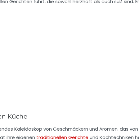
ellen Gerichten
führt, die sowohl herzhaft als auch süß sind
hen Küche
erendes Kaleidoskop von Geschmäckern und Aromen, das von d
ngt ihre eigenen
traditionellen Gerichte
und Kochtechniken her