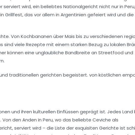
 serviert wird, ein beliebtes Nationalgericht nicht nur in Peru
ein Grillfest, das vor allem in Argentinien gefeiert wird und die
ichte. Von
Kochbananen
über
Mais
bis zu verschiedenen regi
naus sind viele Rezepte mit einem starken Bezug zu lokalen Br
her können eine unglaubliche Bandbreite an
Streetfood
und
n.
onen und ihren kulturellen Einflüssen geprägt ist. Jedes Land 
n. Von den
Anden
in Peru, wo das beliebte
Ceviche
als
richt, serviert wird – die Liste der exquisiten Gerichte ist sch