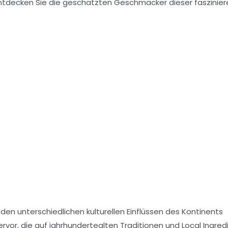
. Entdecken Sie die geschätzten Geschmäcker dieser faszinie
en unterschiedlichen kulturellen Einflüssen des Kontinents
vor, die auf jahrhundertealten Traditionen und Local Ingred