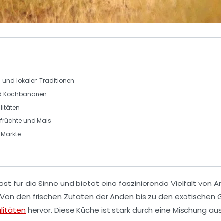
n
und lokalen Traditionen
d
Kochbananen
litäten
früchte
und
Mais
 Märkte
est für die Sinne und bietet eine faszinierende
Vielfalt
von Ar
. Von den
frischen Zutaten
der Anden bis zu den exotischen G
litäten
hervor. Diese Küche ist stark durch eine Mischung au