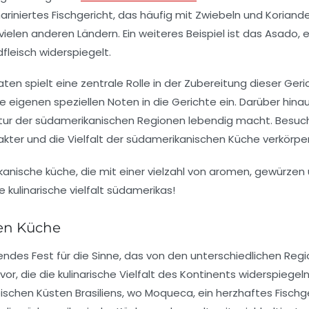
mariniertes Fischgericht, das häufig mit Zwiebeln und Koriander
ielen anderen Ländern. Ein weiteres Beispiel ist das
Asado
, 
dfleisch
widerspiegelt.
ten spielt eine zentrale Rolle in der Zubereitung dieser Ger
hre eigenen speziellen Noten in die Gerichte ein. Darüber hi
ultur der südamerikanischen Regionen lebendig macht. Besuc
ter und die Vielfalt der
südamerikanischen Küche
verkörper
hen Küche
rendes Fest für die Sinne, das von den unterschiedlichen Regi
or, die die
kulinarische Vielfalt
des Kontinents widerspiegel
pischen Küsten Brasiliens, wo
Moqueca
, ein herzhaftes Fischge