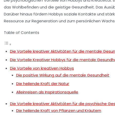
Die
psychologischen Vorteile
von
Hobbys
und
Kreativität
s
das
Wohlbefinden
und die
geistige Gesundheit
. Das Ausüb
Darüber hinaus fördern Hobbys soziale Kontakte und stär
Ressource zur Regeneration und zum persönlichen Wach
Table of Contents
Die Vorteile kreativer Aktivitäten für die mentale Gesu
Die Vorteile Kreativer Hobbys für die mentale Gesundh
Die Vorteile von kreativen Hobbys
Die positive Wirkung auf die mentale Gesundheit
Die heilende Kraft der Natur
Alleinreisen als Inspirationsquelle
Die Vorteile kreativer Aktivitäten für die psychische G
Die heilende Kraft von Pflanzen und Kräutern