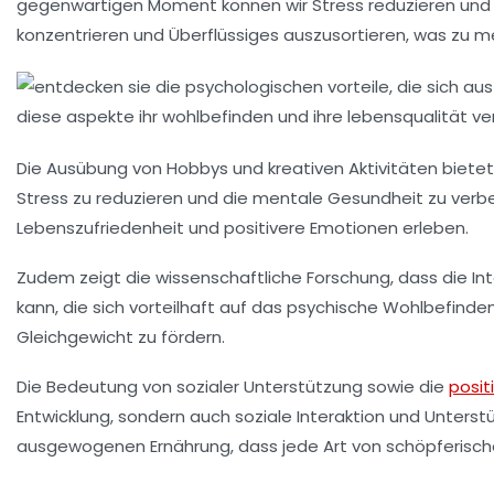
gegenwärtigen Moment können wir Stress reduzieren und
konzentrieren und Überflüssiges auszusortieren, was zu meh
Die Ausübung von
Hobbys
und kreativen Aktivitäten biete
Stress
zu reduzieren und die mentale
Gesundheit
zu verbe
Lebenszufriedenheit und
positivere Emotionen
erleben.
Zudem zeigt die
wissenschaftliche Forschung
, dass die I
kann, die sich vorteilhaft auf das psychische Wohlbefinde
Gleichgewicht zu fördern.
Die Bedeutung von
sozialer Unterstützung
sowie die
posit
Entwicklung, sondern auch soziale Interaktion und Unterstü
ausgewogenen
Ernährung
, dass jede Art von schöpferisc