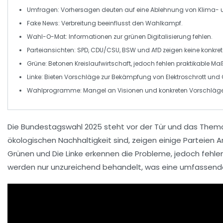
Umfragen
: Vorhersagen deuten auf eine Ablehnung von
Klima- 
Fake News
: Verbreitung beeinflusst den Wahlkampf.
Wahl-O-Mat
: Informationen zur
grünen Digitalisierung
fehlen.
Parteiansichten
: SPD, CDU/CSU, BSW und AfD zeigen keine konkre
Grüne
: Betonen
Kreislaufwirtschaft
, jedoch fehlen praktikable 
Linke
: Bieten Vorschläge zur Bekämpfung von
Elektroschrott
und
Wahlprogramme
: Mangel an Visionen und konkreten Vorschläg
Die
Bundestagswahl 2025
steht vor der Tür und das The
ökologischen Nachhaltigkeit
sind, zeigen einige Parteien 
Grünen und Die Linke erkennen die Probleme, jedoch feh
werden nur unzureichend behandelt, was eine umfassen