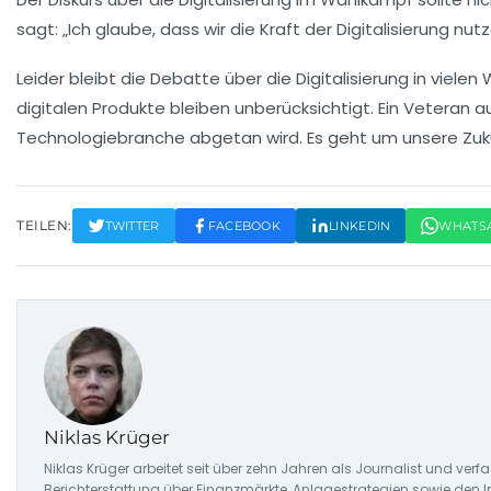
sagt: „Ich glaube, dass wir die Kraft der Digitalisierung 
Leider bleibt die
Debatte
über die Digitalisierung in viel
digitalen Produkte bleiben unberücksichtigt. Ein Veteran aus
Technologiebranche abgetan wird. Es geht um unsere Zuku
TEILEN:
TWITTER
FACEBOOK
LINKEDIN
WHATS
Niklas Krüger
Niklas Krüger arbeitet seit über zehn Jahren als Journalist und ver
Berichterstattung über Finanzmärkte, Anlagestrategien sowie den 