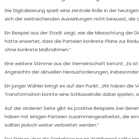
Die
Digitalisierung
spielt eine zentrale Rolle in der heutig
sich der weitreichenden Auswirkungen nicht bewusst, die
Ein Beispiel aus der Stadt zeigt, wie die
Missachtung
der Di
hätte erwartet, dass die Parteien konkrete Pläne zur Red
ohne konkrete Maßnahmen.“
Eine weitere Stimme aus der Gemeinschaft betont: „Es is
Angesichts der aktuellen Herausforderungen, insbesonde
Ein junger Wähler bringt es auf den Punkt: „Wir haben die 
Transformation könnte eine Schlüsselrolle dabei spielen, 
Auf der anderen Seite gibt es positive Beispiele, bei dene
haben mit einigen Parteien zusammengearbeitet, die ern
sollten jedoch weiter verbreitet werden.“
Der Diskurs über die
Digitalisierung im Wahlkampf
sollte ni