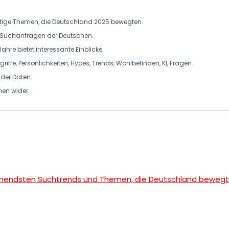
htige Themen, die Deutschland 2025 bewegten.
 Suchanfragen der Deutschen.
ahre bietet interessante Einblicke.
riffe
,
Persönlichkeiten
,
Hypes
,
Trends
,
Wohlbefinden
,
KI
,
Fragen
.
 der Daten.
hen
wider.
annendsten Suchtrends und Themen, die Deutschland bewegte