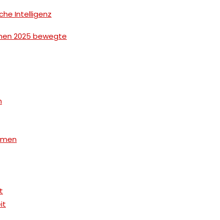
he Intelligenz
chen 2025 bewegte
n
hemen
t
it