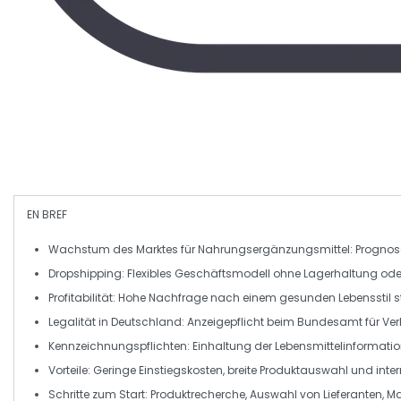
EN BREF
Wachstum des Marktes für
Nahrungsergänzungsmittel
: Prognos
Dropshipping
: Flexibles Geschäftsmodell ohne Lagerhaltung o
Profitabilität: Hohe Nachfrage nach einem
gesunden Lebensstil
s
Legalität in Deutschland:
Anzeigepflicht
beim Bundesamt für Verb
Kennzeichnungspflichten: Einhaltung der
Lebensmittelinformati
Vorteile:
Geringe Einstiegskosten
, breite Produktauswahl und inte
Schritte zum Start:
Produktrecherche
, Auswahl von
Lieferanten
, M