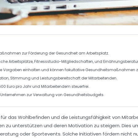
e Maßnahmen zur Förderung der Gesundheit am Arbeitsplatz.
che Arbeitsplätze
,
Fitnessstudio-Mitgliedschaften
, und
Ernährungsberat
he Vorgaben einhalten und können
fakultative Gesundheitsmaßnahmen
z
ation
,
Stimmung
und
Leistungsbereitschaft
der Mitarbeitenden.
600 Euro pro Jahr und Mitarbeitendem steuerfrei.
ine Unternehmen zur Verwaltung von Gesundheitsbudgets.
 für das
Wohlbefinden
und die
Leistungsfähigkeit
von Mitarbe
ten zu unterstützen und deren
Motivation
zu steigern. Dies
beratung
oder
Sportevents
. Solche Initiativen fördern nicht n