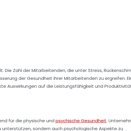
t. Die Zahl der Mitarbeitenden, die unter Stress, Rückensch
esserung der
Gesundheit
ihrer Mitarbeitenden zu ergreifen. E
kte Auswirkungen auf die
Leistungsfähigkeit
und
Produktivitä
nd für die physische und
psychische Gesundheit
. Unterneh
zu unterstützen, sondern auch psychologische Aspekte zu