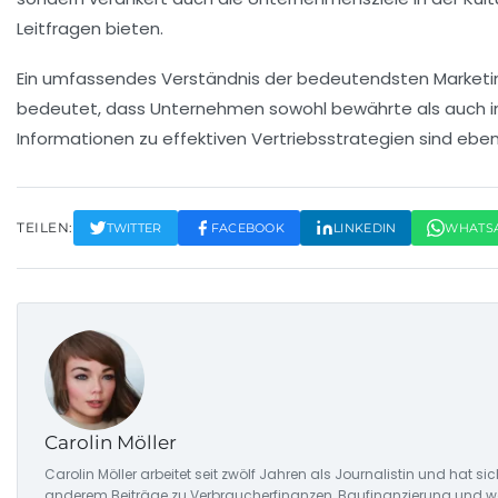
Leitfragen bieten.
Ein umfassendes Verständnis der bedeutendsten
Marketi
bedeutet, dass Unternehmen sowohl bewährte als auch inno
Informationen zu effektiven
Vertriebsstrategien
sind eben
TEILEN:
TWITTER
FACEBOOK
LINKEDIN
WHATS
Carolin Möller
Carolin Möller arbeitet seit zwölf Jahren als Journalistin und hat si
anderem Beiträge zu Verbraucherfinanzen, Baufinanzierung und woh