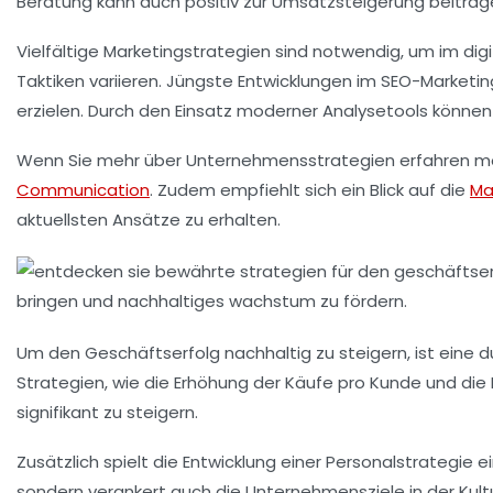
Beratung
kann auch positiv zur Umsatzsteigerung beitrag
Vielfältige
Marketingstrategien
sind notwendig, um im digi
Taktiken variieren. Jüngste Entwicklungen im
SEO-Marketin
erzielen. Durch den Einsatz moderner Analysetools können
Wenn Sie mehr über
Unternehmensstrategien
erfahren mö
Communication
. Zudem empfiehlt sich ein Blick auf die
Ma
aktuellsten Ansätze zu erhalten.
Um den
Geschäftserfolg
nachhaltig zu steigern, ist eine
Strategien, wie die Erhöhung der Käufe pro Kunde und di
signifikant zu steigern.
Zusätzlich spielt die Entwicklung einer
Personalstrategie
ei
sondern verankert auch die
Unternehmensziele
in der Kul