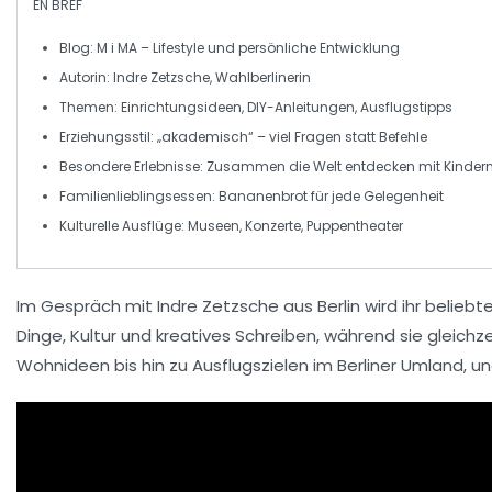
EN BREF
Blog:
M i MA – Lifestyle und persönliche Entwicklung
Autorin:
Indre Zetzsche, Wahlberlinerin
Themen:
Einrichtungsideen, DIY-Anleitungen, Ausflugstipps
Erziehungsstil:
„akademisch“ – viel Fragen statt Befehle
Besondere Erlebnisse:
Zusammen die Welt entdecken mit Kinder
Familienlieblingsessen:
Bananenbrot für jede Gelegenheit
Kulturelle Ausflüge:
Museen, Konzerte, Puppentheater
Im Gespräch mit Indre Zetzsche aus Berlin wird ihr beliebt
Dinge
, Kultur und kreatives Schreiben, während sie gleichze
Wohnideen bis hin zu Ausflugszielen im
Berliner Umland
, u