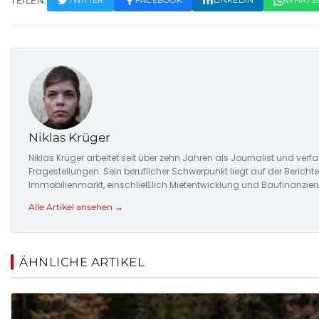
TEILEN:
TWITTER
FACEBOOK
LINKEDIN
WHATS
Niklas Krüger
Niklas Krüger arbeitet seit über zehn Jahren als Journalist und ver
Fragestellungen. Sein beruflicher Schwerpunkt liegt auf der Berich
Immobilienmarkt, einschließlich Mietentwicklung und Baufinanzier
Alle Artikel ansehen →
ÄHNLICHE ARTIKEL