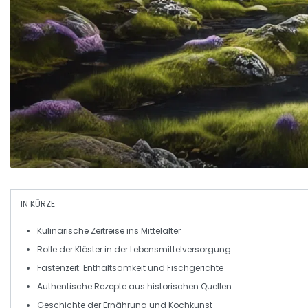
IN KÜRZE
Kulinarische Zeitreise
ins Mittelalter
Rolle der Klöster in der Lebensmittelversorgung
Fastenzeit
: Enthaltsamkeit und Fischgerichte
Authentische Rezepte
aus historischen Quellen
Geschichte der Ernährung
und Kochkunst