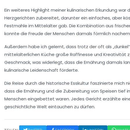
Ein weiteres Highlight meiner kulinarischen Erkundung war 
Herzgerichten zubereitet, darunter ein einfaches, aber kö
Festmahle im
Mittelalter
gab. Die Kombination aus frisch
konnte die Freude der Menschen damals förmlich nachem
Außerdem habe ich gelernt, dass trotz der oft als „dunkel
mittelalterlichen Küche
große Raffinesse und Kreativität ze
Geschmack, was widerlegt, dass die
Ernährung
damals lang
kulinarische Leidenschaft förderte.
Die Reise durch die
historische Esskultur
faszinierte mich ni
dass die
Ernährung
und die Zubereitung von Speisen tief in
Menschen eingebettet waren. Jedes Gericht erzählte eine
geschichtliche Welt
eintauchen zu dürfen.