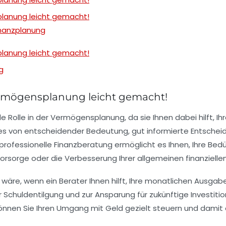
planung leicht gemacht!
inanzplanung
planung leicht gemacht!
g
ermögensplanung leicht gemacht!
e Rolle in der
Vermögensplanung
, da sie Ihnen dabei hilft, I
es von entscheidender Bedeutung, gut informierte Entscheid
professionelle Finanzberatung ermöglicht es Ihnen, Ihre Bedü
vorsorge
oder die Verbesserung Ihrer allgemeinen
finanziell
ng wäre, wenn ein Berater Ihnen hilft, Ihre monatlichen Ausga
r
Schuldentilgung
und zur Ansparung für zukünftige Investiti
 können Sie Ihren Umgang mit Geld gezielt steuern und damit