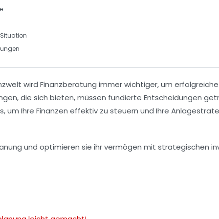
le
 Situation
dungen
nzwelt wird
Finanzberatung
immer wichtiger, um
erfolgreic
ungen, die sich bieten, müssen fundierte Entscheidungen ge
ps, um Ihre
Finanzen
effektiv zu steuern und Ihre
Anlagestrat
planung leicht gemacht!