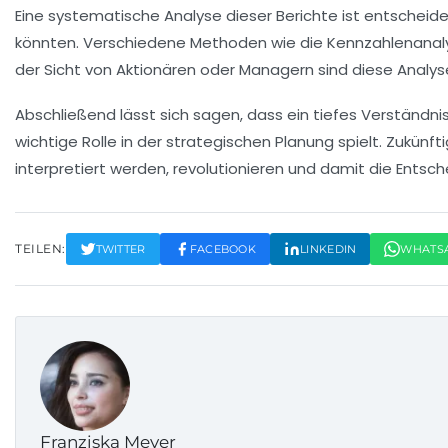
Eine systematische Analyse dieser Berichte ist entschei
könnten. Verschiedene Methoden wie die
Kennzahlenanal
der Sicht von Aktionären oder Managern sind diese Analy
Abschließend lässt sich sagen, dass ein tiefes Verständn
wichtige Rolle in der strategischen Planung spielt. Zukünf
interpretiert werden, revolutionieren und damit die Entsc
TEILEN:
TWITTER
FACEBOOK
LINKEDIN
WHATS
Franziska Meyer