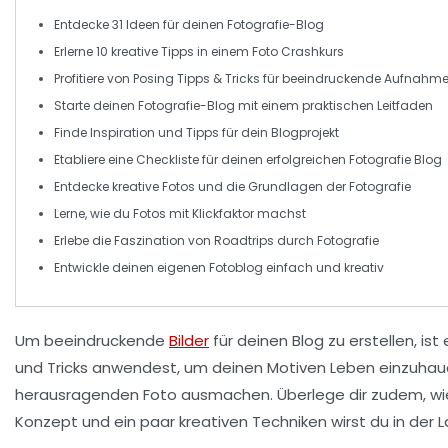
Entdecke
31 Ideen
für deinen
Fotografie-Blog
Erlerne
10 kreative Tipps
in einem
Foto Crashkurs
Profitiere von
Posing Tipps
& Tricks für beeindruckende Aufnahm
Starte deinen
Fotografie-Blog
mit einem praktischen
Leitfaden
Finde
Inspiration
und
Tipps
für dein Blogprojekt
Etabliere eine
Checkliste
für deinen
erfolgreichen Fotografie Blog
Entdecke kreative Fotos und die
Grundlagen
der Fotografie
Lerne, wie du Fotos mit
Klickfaktor
machst
Erlebe die
Faszination von Roadtrips
durch Fotografie
Entwickle deinen
eigenen Fotoblog
einfach und kreativ
Um
beeindruckende
Bilder
für deinen Blog zu erstellen, ist
und Tricks
anwendest, um deinen Motiven Leben einzuhauc
herausragenden Foto ausmachen. Überlege dir zudem, wi
Konzept und ein paar kreativen Techniken wirst du in der 