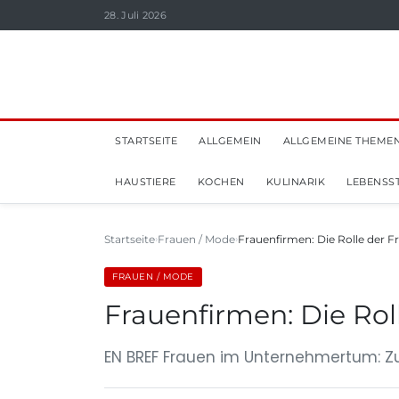
28. Juli 2026
STARTSEITE
ALLGEMEIN
ALLGEMEINE THEME
HAUSTIERE
KOCHEN
KULINARIK
LEBENSST
Startseite
Frauen / Mode
Frauenfirmen: Die Rolle der 
FRAUEN / MODE
Frauenfirmen: Die Ro
EN BREF Frauen im Unternehmertum: 