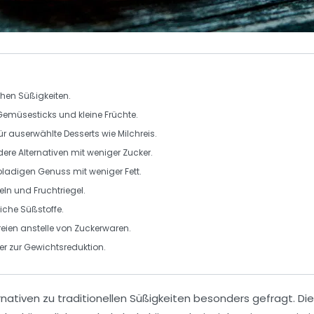
chen
Süßigkeiten
.
Gemüsesticks
und
kleine Früchte
.
ür auserwählte Desserts wie
Milchreis
.
ere Alternativen
mit weniger Zucker.
ladigen Genuss mit weniger Fett.
eln
und
Fruchtriegel
.
iche Süßstoffe.
eien anstelle von Zuckerwaren.
er zur
Gewichtsreduktion
.
nativen zu traditionellen Süßigkeiten
besonders gefragt. Die