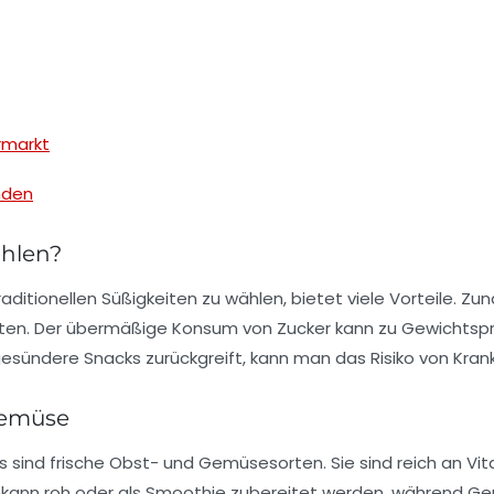
rmarkt
nden
hlen?
raditionellen Süßigkeiten zu wählen, bietet viele Vorteile. 
ten. Der übermäßige Konsum von Zucker kann zu Gewichtsp
ündere Snacks zurückgreift, kann man das Risiko von Krankhe
Gemüse
s sind frische
Obst-
und
Gemüsesorten
. Sie sind reich an V
kann roh oder als
Smoothie
zubereitet werden, während Ge