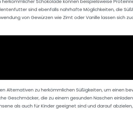
on herkömmlicher Schokolade können beispielsweise
Proteinri
dentenfutter
sind ebenfalls nahrhafte Möglichkeiten, die Süß
erwendung von
Gewürzen
wie
Zimt
oder
Vanille
lassen sich z
n Alternativen
zu herkömmlichen Süßigkeiten, um einen bewus
liche Geschmäcker, die zu einem gesunden Naschen einladen
achsene als auch für Kinder geeignet sind und darauf abziele