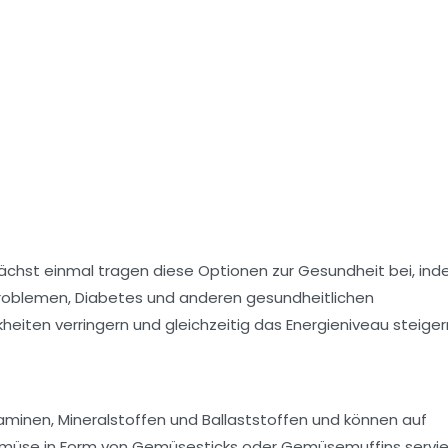
Zunächst einmal tragen diese Optionen zur
Gesundheit
bei, ind
roblemen, Diabetes und anderen gesundheitlichen
iten verringern und gleichzeitig das Energieniveau steiger
itaminen, Mineralstoffen und Ballaststoffen und können auf
müse in Form von
Gemüsesticks
oder
Gemüsemuffins
servie