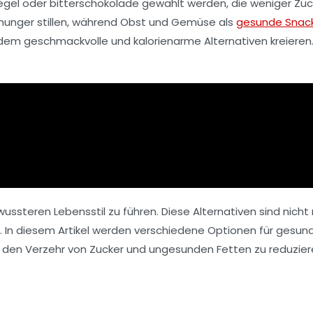
egel
oder
bitterschokolade
gewählt werden, die weniger
Zuc
hunger stillen, während
Obst und Gemüse
als
gesunde Snac
udem geschmackvolle und
kalorienarme
Alternativen kreieren
steren Lebensstil zu führen. Diese Alternativen sind nicht 
. In diesem Artikel werden verschiedene Optionen für gesun
n, den Verzehr von Zucker und ungesunden Fetten zu reduzier