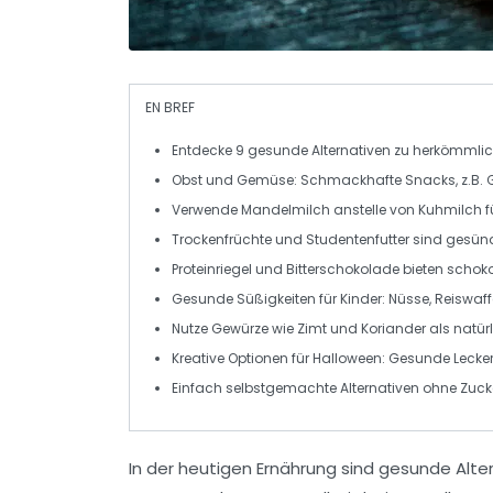
EN BREF
Entdecke
9 gesunde Alternativen
zu herkömmli
Obst und Gemüse
: Schmackhafte Snacks, z.B.
Verwende
Mandelmilch
anstelle von Kuhmilch f
Trockenfrüchte
und
Studentenfutter
sind
gesünd
Proteinriegel und
Bitterschokolade
bieten schoko
Gesunde Süßigkeiten für Kinder: Nüsse,
Reiswaff
Nutze Gewürze wie
Zimt
und
Koriander
als natürl
Kreative Optionen für
Halloween
: Gesunde Lecker
Einfach selbstgemachte Alternativen ohne Zuck
In der heutigen Ernährung sind
gesunde Alter