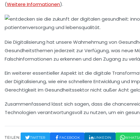
(
Weitere Informationen
).
Die
Digitalisierung
hat unsere Wahrnehmung von Gesundheits
Gesundheitsthemen
jederzeit zur Verfügung, was neue Mö
Falschinformationen
zu erkennen und den Zugang zu
verl
Ein weiterer essentieller Aspekt ist die
digitale Transforma
der Digitalisierung, wie eine schnellere Entwicklung und 
Gerechtigkeit
im Gesundheitssektor nicht außer Acht gela
Zusammenfassend lässt sich sagen, dass die
chancenreic
Technologien verantwortungsvoll zu nutzen, um ein gesundh
TEILEN:
TWITTER
FACEBOOK
LINKEDIN
WHATS